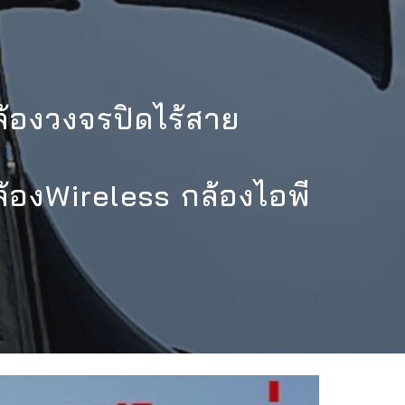
ion
ล้องวงจรปิดไร้สาย
้องWireless กล้องไอพี